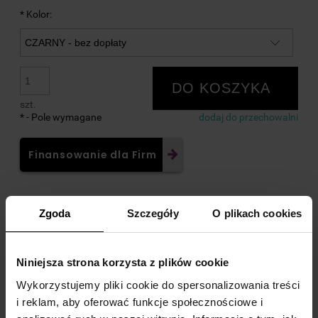
*
Kolor:
DO KOSZYKA
szt.
*
- Pole wymagane
dodaj do przechowalni
Finansowanie dla Firm
Zgoda
Szczegóły
O plikach cookies
Ocena:
zapytaj o produkt
Producent:
"CYSA" POLSKA
poleć znajomemu
Niniejsza strona korzysta z plików cookie
Kod produktu:
C83E-740C9
dodaj opinię
Wykorzystujemy pliki cookie do spersonalizowania treści
i reklam, aby oferować funkcje społecznościowe i