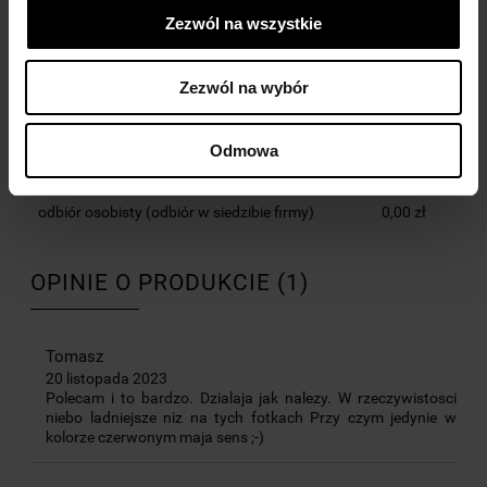
Zezwól na wszystkie
KOSZTY DOSTAWY
Zezwól na wybór
CENA NIE ZAWIERA EWENTUALNYCH KOSZTÓW
PŁATNOŚCI
Odmowa
Kurier DPD
30,00 zł
odbiór osobisty
(odbiór w siedzibie firmy)
0,00 zł
OPINIE O PRODUKCIE (1)
Tomasz
20 listopada 2023
Polecam i to bardzo. Dzialaja jak nalezy. W rzeczywistosci
niebo ladniejsze niz na tych fotkach Przy czym jedynie w
kolorze czerwonym maja sens ;-)