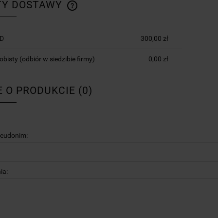
TY DOSTAWY
CENA NIE ZAWIERA EWENTUALNYCH
PD
300,00 zł
KOSZTÓW PŁATNOŚCI
obisty
(odbiór w siedzibie firmy)
0,00 zł
E O PRODUKCIE (0)
seudonim:
ia: