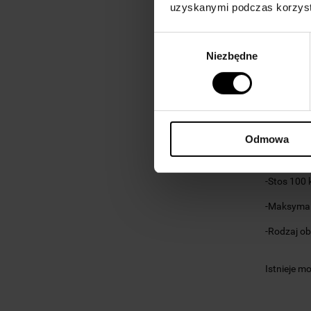
uzyskanymi podczas korzysta
- konstruk
- montaż 
Wybór
Niezbędne
zgody
Cechy:
-Wysokoś
-Szerokoś
-Długość
2
Odmowa
-Waga 27
-Stos
100 
-Maksymal
-Rodzaj o
Istnieje m