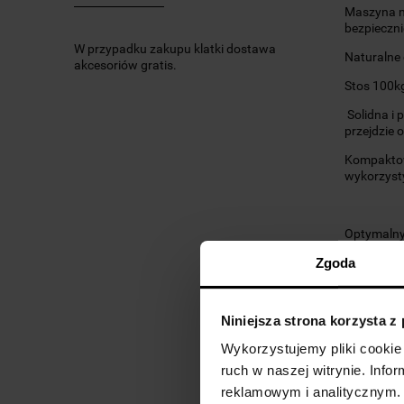
Maszyna n
bezpieczni
W przypadku zakupu klatki dostawa
Naturalne 
akcesoriów gratis.
Stos 100kg
Solidna i 
przejdzie 
Kompaktowa
wykorzyst
Optymalny 
Zabezpiecz
Zgoda
najlepszą 
Trening op
Niniejsza strona korzysta z
Wykorzystujemy pliki cookie 
Specyfikac
ruch w naszej witrynie. Inf
reklamowym i analitycznym. 
- stos 100