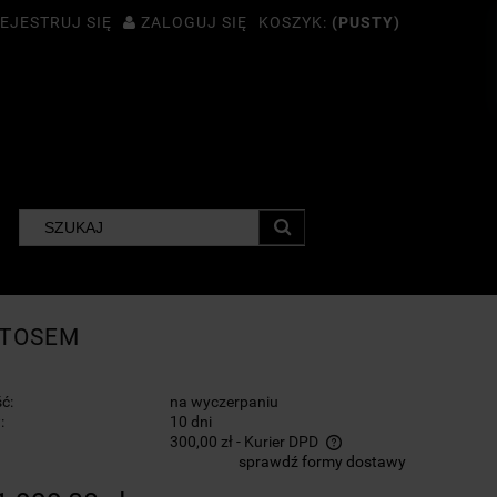
EJESTRUJ SIĘ
ZALOGUJ SIĘ
KOSZYK:
(PUSTY)
STOSEM
ć:
na wyczerpaniu
:
10 dni
300,00 zł
- Kurier DPD
sprawdź formy dostawy
Cena nie zawiera ewentualnych kosztów