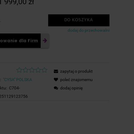
1 999,00 zł
płatności
DO KOSZYKA
.
dodaj do przechowalni
owanie dla Firm
zapytaj o produkt
:
"CYSA" POLSKA
poleć znajomemu
ktu:
C704-
dodaj opinię
251129123756