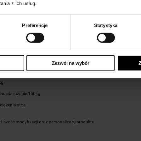
nia z ich usług.
cja z profila 80x80/3mm
na śruby M24
Preferencje
Statystyka
ć
155 cm
ć
95 cm
00 cm
Zezwól na wybór
Z
0
kg
kg
ne obciążenie
150kg
bciążenia
stos
ożliwość modyfikacji oraz personalizacji produktu.