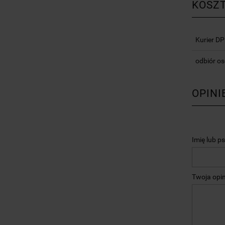
KOSZ
Kurier D
odbiór os
OPINI
Imię lub p
Twoja opin