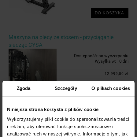
DO KOSZYKA
Maszyna na plecy ze stosem - przyciąganie
siedząc CYSA
Dostępność:
na wyczerpaniu
Wysyłka w:
10 dni
12 999,00 zł
Zgoda
Szczegóły
O plikach cookies
DO KOSZYKA
Niniejsza strona korzysta z plików cookie
Wykorzystujemy pliki cookie do spersonalizowania treści
i reklam, aby oferować funkcje społecznościowe i
Maszyna na prostowanie i uginanie nóg CYSA
analizować ruch w naszej witrynie. Informacje o tym, jak