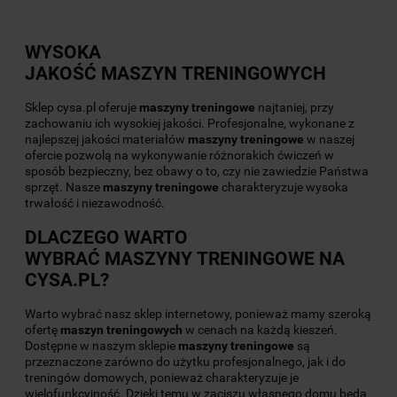
WYSOKA
JAKOŚĆ
MASZYN TRENINGOWYCH
Sklep cysa.pl oferuje
maszyny treningowe
najtaniej, przy
zachowaniu ich wysokiej jakości. Profesjonalne, wykonane z
najlepszej jakości materiałów
maszyny treningowe
w naszej
ofercie pozwolą na wykonywanie różnorakich ćwiczeń w
sposób bezpieczny, bez obawy o to, czy nie zawiedzie Państwa
sprzęt. Nasze
maszyny
treningowe
charakteryzuje wysoka
trwałość i niezawodność.
DLACZEGO WARTO
WYBRAĆ
MASZYNY TRENINGOWE
NA
CYSA.PL?
Warto wybrać nasz sklep internetowy, ponieważ mamy szeroką
ofertę
maszyn treningowych
w cenach na każdą kieszeń.
Dostępne w naszym sklepie
maszyny
treningowe
są
przeznaczone zarówno do użytku profesjonalnego, jak i do
treningów domowych, ponieważ charakteryzuje je
wielofunkcyjność. Dzięki temu w zaciszu własnego domu będą