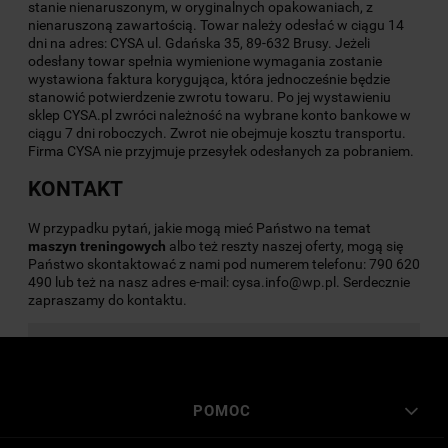
stanie nienaruszonym, w oryginalnych opakowaniach, z
nienaruszoną zawartością. Towar należy odesłać w ciągu 14
dni na adres: CYSA ul. Gdańska 35, 89-632 Brusy. Jeżeli
odesłany towar spełnia wymienione wymagania zostanie
wystawiona faktura korygująca, która jednocześnie będzie
stanowić potwierdzenie zwrotu towaru. Po jej wystawieniu
sklep CYSA.pl zwróci należność na wybrane konto bankowe w
ciągu 7 dni roboczych. Zwrot nie obejmuje kosztu transportu.
Firma CYSA nie przyjmuje przesyłek odesłanych za pobraniem.
KONTAKT
W przypadku pytań, jakie mogą mieć Państwo na temat
maszyn
treningowych
albo też reszty naszej oferty, mogą się
Państwo skontaktować z nami pod numerem telefonu: 790 620
490 lub też na nasz adres e-mail: cysa.info@wp.pl. Serdecznie
zapraszamy do kontaktu.
POMOC