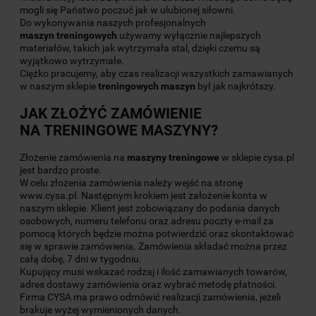
mogli się Państwo poczuć jak w ulubionej siłowni.
Do wykonywania naszych profesjonalnych
maszyn
treningowych
używamy wyłącznie najlepszych
materiałów, takich jak wytrzymała stal, dzięki czemu są
wyjątkowo wytrzymałe.
Ciężko pracujemy, aby czas realizacji wszystkich zamawianych
w naszym sklepie
treningowych maszyn
był jak najkrótszy.
JAK ZŁOŻYĆ ZAMÓWIENIE
NA
TRENINGOWE MASZYNY
?
Złożenie zamówienia na
maszyny
treningowe
w sklepie cysa.pl
jest bardzo proste.
W celu złożenia zamówienia należy wejść na stronę
www.cysa.pl. Następnym krokiem jest założenie konta w
naszym sklepie. Klient jest zobowiązany do podania danych
osobowych, numeru telefonu oraz adresu poczty e-mail za
pomocą których będzie można potwierdzić oraz skontaktować
się w sprawie zamówienia. Zamówienia składać można przez
całą dobę, 7 dni w tygodniu.
Kupujący musi wskazać rodzaj i ilość zamawianych towarów,
adres dostawy zamówienia oraz wybrać metodę płatności.
Firma CYSA ma prawo odmówić realizacji zamówienia, jeżeli
brakuje wyżej wymienionych danych.