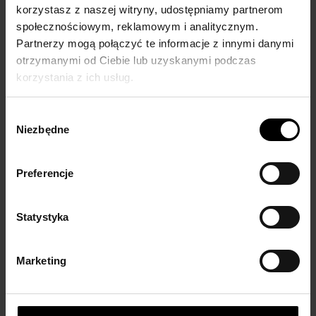
korzystasz z naszej witryny, udostępniamy partnerom
Dostępność:
na wyczerpaniu
Wysyłka w:
10 dni
społecznościowym, reklamowym i analitycznym.
Partnerzy mogą połączyć te informacje z innymi danymi
11 999,00 zł
otrzymanymi od Ciebie lub uzyskanymi podczas
korzystania z ich usług.
DO KOSZYKA
Wybór
Niezbędne
zgody
Preferencje
Maszyna nabrzuch ze stosem - CYSA
Statystyka
Dostępność:
na wyczerpaniu
Wysyłka w:
14 dni
Marketing
11 999,00 zł
DO KOSZYKA